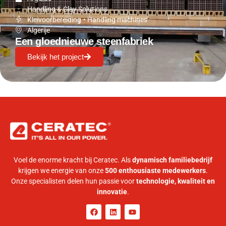
Handling & Clay Solutions
Kleivoorbereiding
•
Handling machines
Algerije
Een gloednieuwe steenfabriek
Bekijk het project
Voel de enorme kracht bij Ceratec. Als
dynamisch familiebedrijf
krijgen we energie van onze
500 enthousiaste medewerkers
.
Onze specialisten delen hun passie voor
technologie, kwaliteit en
innovatie
.