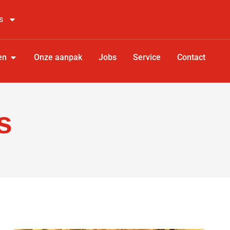
s
en
Onze aanpak
Jobs
Service
Contact
s