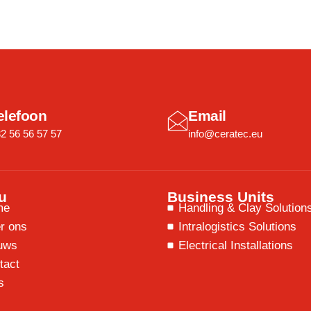
elefoon
Email
2 56 56 57 57
info@ceratec.eu
u
Business Units
me
Handling & Clay Solution
r ons
Intralogistics Solutions
uws
Electrical Installations
tact
s