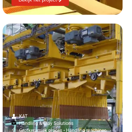
KAT
Handling & Clay Solutions
Grofkeramiek proces
•
Handling machines