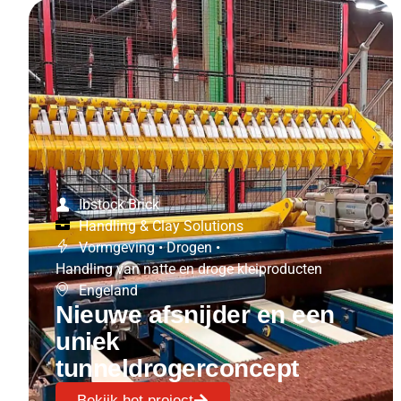
Ibstock Brick
Handling & Clay Solutions
Vormgeving
•
Drogen
•
Handling van natte en droge kleiproducten
Engeland
Nieuwe afsnijder en een
uniek
tunneldrogerconcept
Bekijk het project