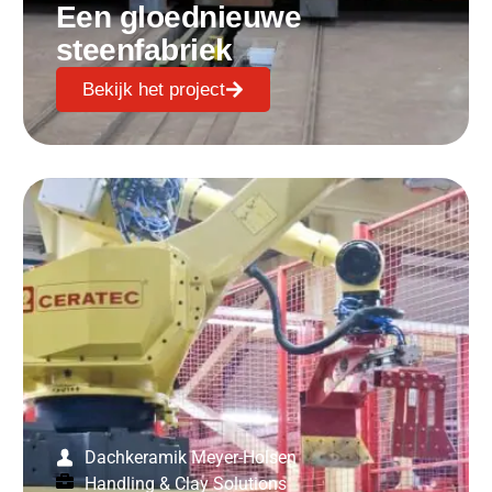
Een gloednieuwe
steenfabriek
Bekijk het project
Dachkeramik Meyer-Holsen
Handling & Clay Solutions