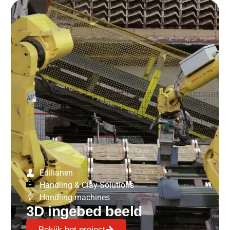
Edilianen
Handling & Clay Solutions
Handling machines
3D ingebed beeld
Bekijk het project