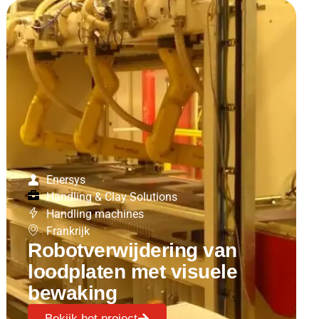
Enersys
Handling & Clay Solutions
Handling machines
Frankrijk
Robotverwijdering van
loodplaten met visuele
bewaking
Bekijk het project