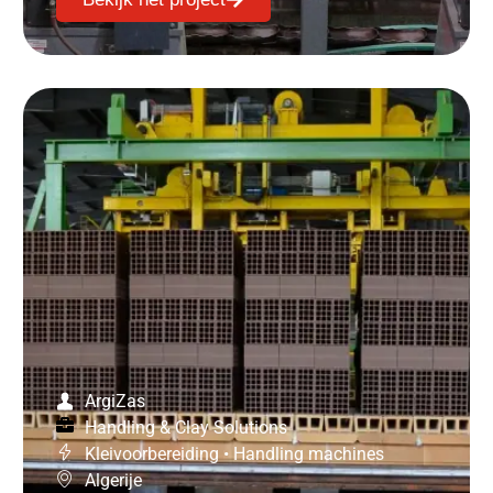
ArgiZas
Handling & Clay Solutions
Kleivoorbereiding
•
Handling machines
Algerije