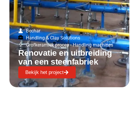
Bechar
Handling & Clay Solutions
Grofkeramiek proces
•
Handling machines
Renovatie en uitbreiding
van een steenfabriek
Bekijk het project