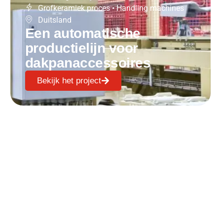
Grofkeramiek proces
•
Handling machines
Duitsland
Een automatische
productielijn voor
dakpanaccessoires
Bekijk het project