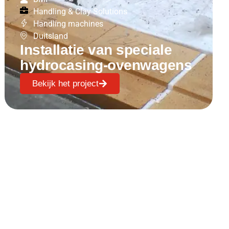
Handling & Clay Solutions
Handling machines
Duitsland
Installatie van speciale
hydrocasing-ovenwagens
Bekijk het project