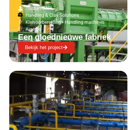
Tuildart SARL
Handling & Clay Solutions
Kleivoorbereiding
•
Handling machines
Algerije
Een gloednieuwe fabriek
Bekijk het project