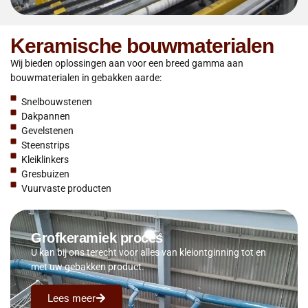
Keramische bouwmaterialen
Wij bieden oplossingen aan voor een breed gamma aan
bouwmaterialen in gebakken aarde:
Snelbouwstenen
Dakpannen
Gevelstenen
Steenstrips
Kleiklinkers
Gresbuizen
Vuurvaste producten
Grofkeramiek proces
U kan bij ons terecht voor alles van kleiontginning tot en
met uw gebakken product.
Lees meer