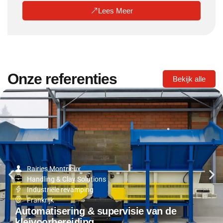
Lees Meer
Onze referenties
Bekijk alle
Rairies Montrieux
Handling & Clay Solutions
Industriële revamping
Frankrijk
Automatisering & supervisie van de
kleivoorbereiding