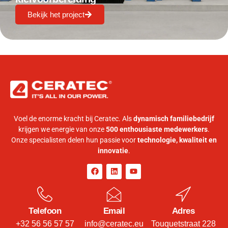
Bekijk het project
Voel de enorme kracht bij Ceratec. Als
dynamisch familiebedrijf
krijgen we energie van onze
500 enthousiaste medewerkers
.
Onze specialisten delen hun passie voor
technologie, kwaliteit en
innovatie
.
Telefoon
Email
Adres
+32 56 56 57 57
info@ceratec.eu
Touquetstraat 228