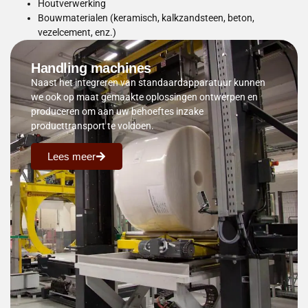
Houtverwerking
Bouwmaterialen (keramisch, kalkzandsteen, beton,
vezelcement, enz.)
Handling machines
Naast het integreren van standaardapparatuur kunnen
we ook op maat gemaakte oplossingen ontwerpen en
produceren om aan uw behoeftes inzake
producttransport te voldoen.
Lees meer