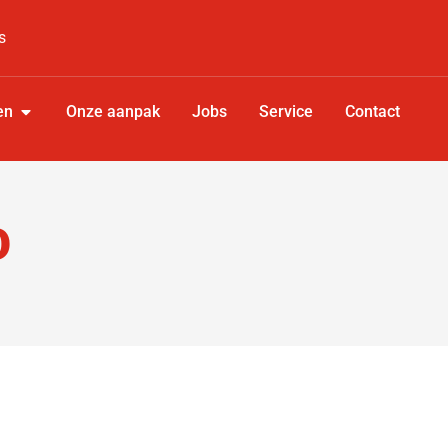
s
en
Onze aanpak
Jobs
Service
Contact
o