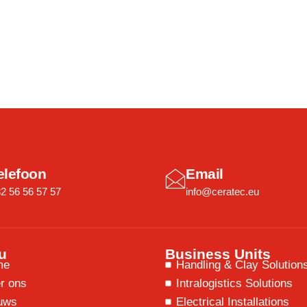
elefoon
Email
2 56 56 57 57
info@ceratec.eu
u
Business Units
me
Handling & Clay Solution
r ons
Intralogistics Solutions
uws
Electrical Installations