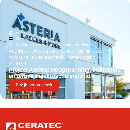
Asteria
Electrical Installations
EV-laadinfrastructuur voor wagenparken
•
Algemene energiedistributie
•
Data en communicatie
•
Verlichting
•
Toegangscontrole
•
Inbraakdetectie
België
Project Asteria: Hoogspanning, industriële
en tertiaire elektrische installatie
Bekijk het project