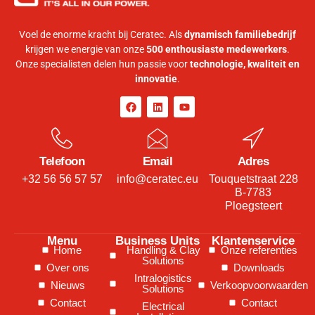
Voel de enorme kracht bij Ceratec. Als
dynamisch familiebedrijf
krijgen we energie van onze
500 enthousiaste medewerkers
.
Onze specialisten delen hun passie voor
technologie, kwaliteit en
innovatie
.
Telefoon
Email
Adres
+32 56 56 57 57
info@ceratec.eu
Touquetstraat 228
B-7783
Ploegsteert
Menu
Business Units
Klantenservice
Home
Handling & Clay
Onze referenties
Solutions
Over ons
Downloads
Intralogistics
Nieuws
Verkoopvoorwaarden
Solutions
Contact
Contact
Electrical