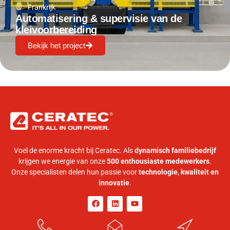
Frankrijk
Automatisering & supervisie van de
kleivoorbereiding
Bekijk het project
Voel de enorme kracht bij Ceratec. Als
dynamisch familiebedrijf
krijgen we energie van onze
500 enthousiaste medewerkers
.
Onze specialisten delen hun passie voor
technologie, kwaliteit en
innovatie
.