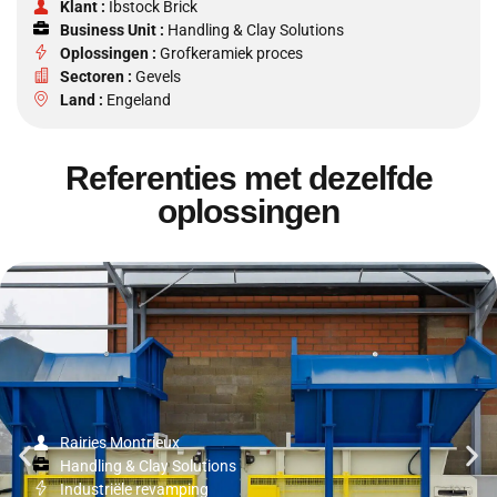
Klant :
Ibstock Brick
Business Unit :
Handling & Clay Solutions
Oplossingen :
Grofkeramiek proces
Sectoren :
Gevels
Land :
Engeland
Referenties met dezelfde
oplossingen
Rairies Montrieux
Handling & Clay Solutions
Industriële revamping