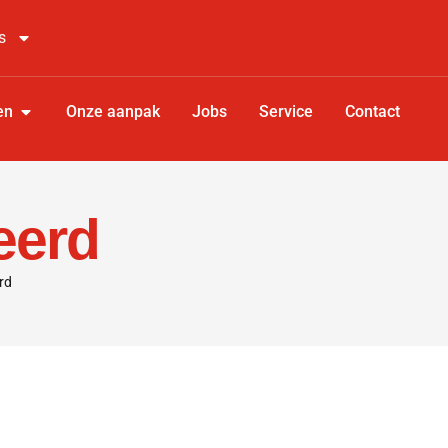
s
en
Onze aanpak
Jobs
Service
Contact
eerd
rd