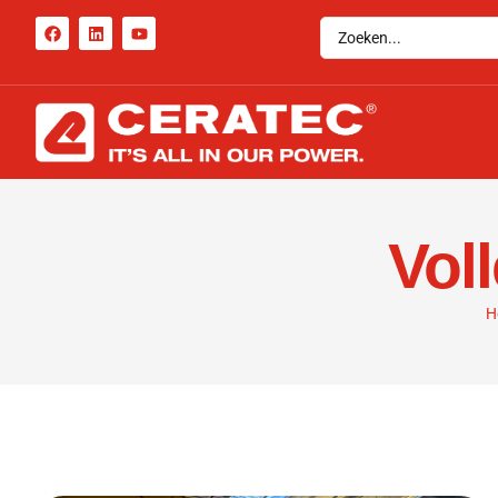
Vol
H