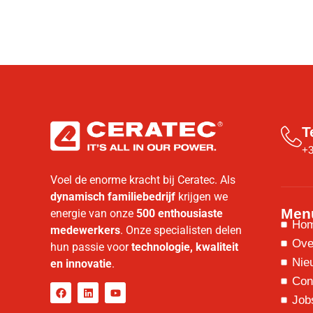
T
+3
Voel de enorme kracht bij Ceratec. Als
dynamisch familiebedrijf
krijgen we
Men
energie van onze
500 enthousiaste
Ho
medewerkers
. Onze specialisten delen
Ove
hun passie voor
technologie, kwaliteit
Nie
en innovatie
.
Con
Job