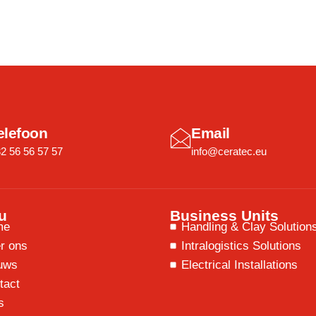
elefoon
Email
2 56 56 57 57
info@ceratec.eu
u
Business Units
me
Handling & Clay Solution
r ons
Intralogistics Solutions
uws
Electrical Installations
tact
s