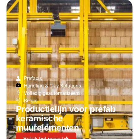
Prefaxis
Handling & Clay Solutions
Volledig geautomatiseerd
België
Productielijn voor prefab
keramische
muurelementen
Bekijk het project