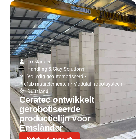
Emslander
Handling & Clay Solutions
Volledig geautomatiseerd
•
Prefab muurelementen
•
Modulair robotsysteem
Duitsland
Ceratec ontwikkelt
gerobotiseerde
productielijn voor
Emsländer
Bekijk het project