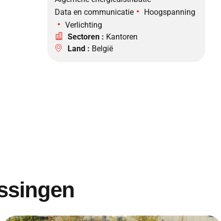
•
Data en communicatie
Hoogspanning
•
Verlichting
Sectoren :
Kantoren
Land :
België
ossingen