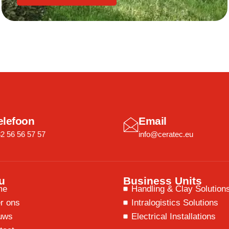
elefoon
Email
2 56 56 57 57
info@ceratec.eu
u
Business Units
me
Handling & Clay Solution
r ons
Intralogistics Solutions
uws
Electrical Installations