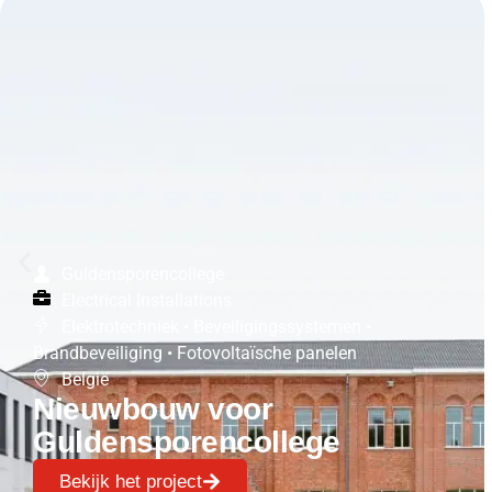
Guldensporencollege
Electrical Installations
Elektrotechniek
•
Beveiligingssystemen
•
Brandbeveiliging
•
Fotovoltaïsche panelen
België
Nieuwbouw voor
Guldensporencollege
Bekijk het project