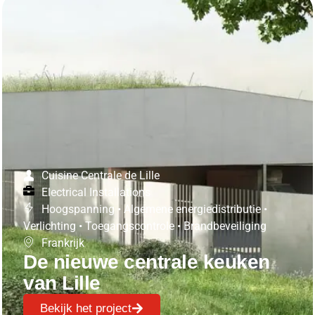
Cuisine Centrale de Lille
Electrical Installations
Hoogspanning
•
Algemene energiedistributie
•
Verlichting
•
Toegangscontrole
•
Brandbeveiliging
Frankrijk
De nieuwe centrale keuken
van Lille
Bekijk het project