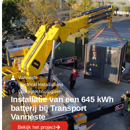
Vanneste
Electrical Installations
Opslagtechnologieën
Installatie van een 645 kWh
batterij bij Transport
Vanneste
Bekijk het project