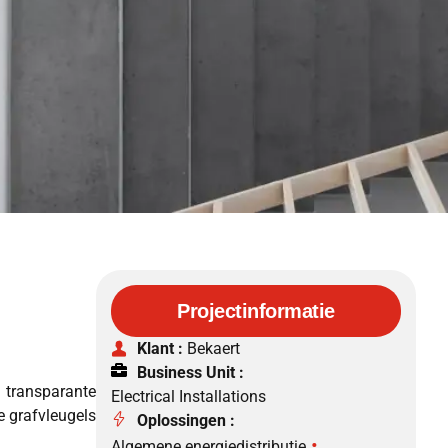
Projectinformatie
Klant :
Bekaert
Business Unit :
 transparante
Electrical Installations
 grafvleugels
Oplossingen :
•
Algemene energiedistributie