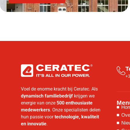
T
+3
Voel de enorme kracht bij Ceratec. Als
dynamisch familiebedrijf
krijgen we
Men
energie van onze
500 enthousiaste
Ho
medewerkers
. Onze specialisten delen
Ove
hun passie voor
technologie, kwaliteit
Nie
en innovatie
.