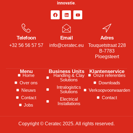
innovatie
.
Telefoon
Email
Adres
+32 56 56 57 57
info@ceratec.eu
Touquetstraat 228
B-7783
Ploegsteert
Menu
Business Units
Klantenservice
Home
Handling & Clay
Onze referenties
Solutions
Over ons
Downloads
Intralogistics
Nieuws
Verkoopvoorwaarden
Solutions
Contact
Contact
Electrical
Installations
Jobs
Copyright © Ceratec 2025. All rights reserved.