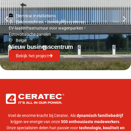
Electrical Installations
Elektrotechniek
•
Beveiligingssystemen
•
EV-laadinfrastructuur voor wagenparken
•
Fotovoltaïsche panelen
België
Nieuw businesscentrum
Bekijk het project
Voel de enorme kracht bij Ceratec. Als
dynamisch familiebedrijf
krijgen we energie van onze
500 enthousiaste medewerkers
.
Onze specialisten delen hun passie voor
technologie, kwaliteit en