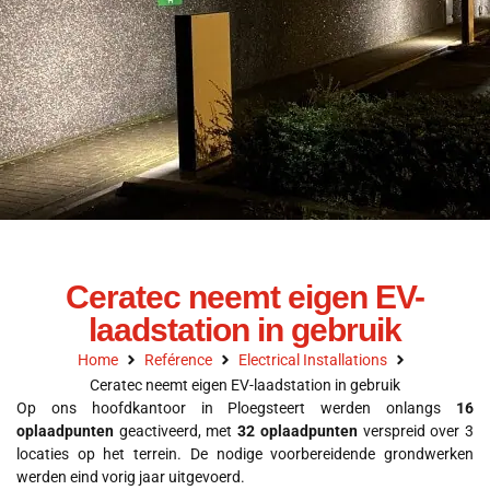
Ceratec neemt eigen EV-
laadstation in gebruik
Home
Reférence
Electrical Installations
Ceratec neemt eigen EV-laadstation in gebruik
Op ons hoofdkantoor in Ploegsteert werden onlangs
16
oplaadpunten
geactiveerd, met
32 oplaadpunten
verspreid over 3
locaties op het terrein. De nodige voorbereidende grondwerken
werden eind vorig jaar uitgevoerd.