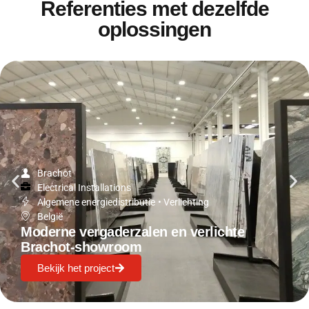
Referenties met dezelfde
oplossingen
Brachot
Electrical Installations
Algemene energiedistributie
•
Verlichting
België
Moderne vergaderzalen en verlichte
Brachot-showroom
Bekijk het project