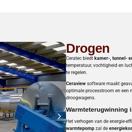
Drogen
Ceratec biedt
kamer-, tunnel- e
temperatuur, vochtigheid en lu
te regelen.
Ceraview
software maakt geavan
optimale processtroom en een m
droogwagens.
Warmteterugwinning i
Het verhogen van de energie-eff
warmtepomp
zal de
energieko