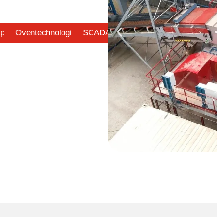
pen
Oventechnologieën
SCADA