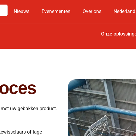
Nieuws
Evenementen
Over ons
Nederland
Onze oplossing
roces
en met uw gebakken product.
ewisselaars of lage