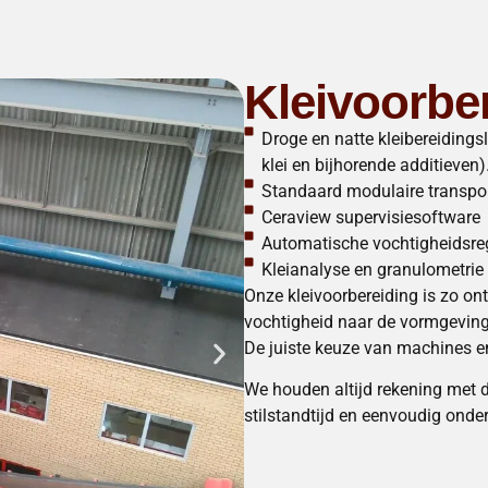
Kleivoorbe
Droge en natte kleibereiding
klei en bijhorende additieven)
Standaard modulaire transp
Ceraview supervisiesoftware
Automatische vochtigheidsre
Kleianalyse en granulometrie
Onze kleivoorbereiding is zo o
vochtigheid naar de vormgeving
De juiste keuze van machines en 
We houden altijd rekening met 
stilstandtijd en eenvoudig ond