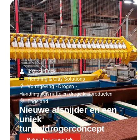
Ibstock Brick
Handling & Clay Solutions
Vormgeving
•
Drogen
•
Handling van natte en droge kleiproducten
Engeland
Nieuwe afsnijder en een
uniek
tunneldrogerconcept
Bekijk het project