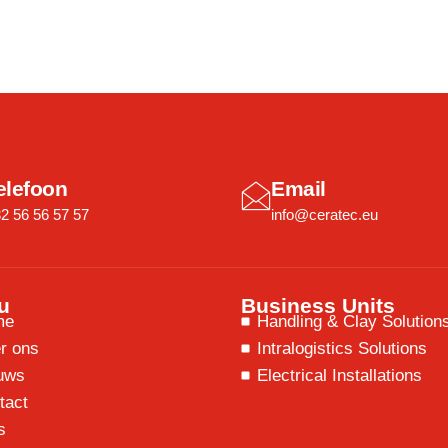
elefoon
Email
2 56 56 57 57
info@ceratec.eu
u
Business Units
me
Handling & Clay Solution
r ons
Intralogistics Solutions
uws
Electrical Installations
tact
s