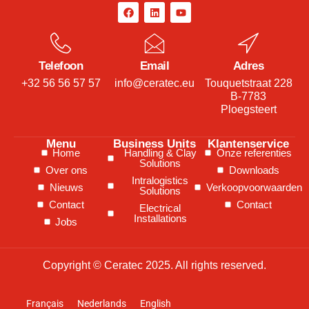
Telefoon
Email
Adres
+32 56 56 57 57
info@ceratec.eu
Touquetstraat 228
B-7783
Ploegsteert
Menu
Business Units
Klantenservice
Home
Handling & Clay
Onze referenties
Solutions
Over ons
Downloads
Intralogistics
Nieuws
Verkoopvoorwaarden
Solutions
Contact
Contact
Electrical
Installations
Jobs
Copyright © Ceratec 2025. All rights reserved.
Français
Nederlands
English