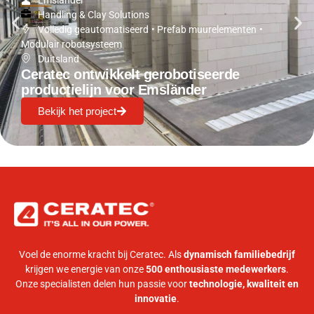
Emslander
Handling & Clay Solutions
Volledig geautomatiseerd
•
Prefab muurelementen
•
Modulair robotsysteem
Duitsland
Ceratec ontwikkelt gerobotiseerde
productielijn voor Emsländer
Bekijk het project
Voel de enorme kracht bij Ceratec. Als
dynamisch familiebedrijf
krijgen we energie van onze
500 enthousiaste medewerkers
.
Onze specialisten delen hun passie voor
technologie, kwaliteit en
innovatie
.