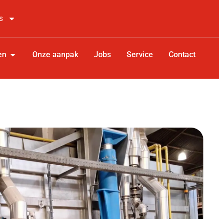
s
en
Onze aanpak
Jobs
Service
Contact