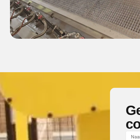
Ge
co