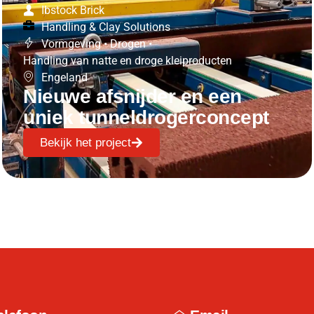
Ibstock Brick
Handling & Clay Solutions
Vormgeving
•
Drogen
•
Handling van natte en droge kleiproducten
Engeland
Nieuwe afsnijder en een
uniek tunneldrogerconcept
Bekijk het project