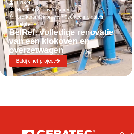
BelRef
Handling & Clay Solutions
Grofkeramiek proces
•
Oventechnologieën
België
BelRef: volledige renovatie
van een klokoven en
overzetwagen
Bekijk het project