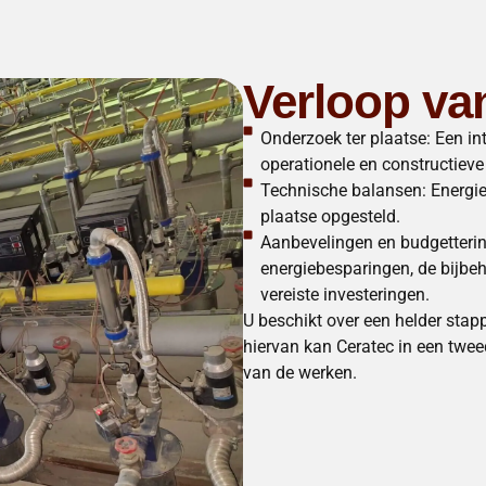
Verloop va
Onderzoek ter plaatse: Een in
operationele en constructiev
Technische balansen: Energie-
plaatse opgesteld.
Aanbevelingen en budgetterin
energiebesparingen, de bijbe
vereiste investeringen.
U beschikt over een helder stap
hiervan kan Ceratec in een tweed
van de werken.