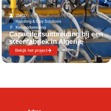
CMCD
Handling & Clay Solutions
Kleivoorbereiding
Capaciteitsuitbreiding bij een
steenfabriek in Algerije
Bekijk het project