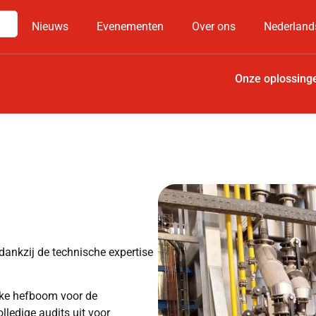
Nieuws
Evenementen
Over ons
Nederland
Onze oplossing
dankzij de technische expertise
ijke hefboom voor de
olledige audits uit voor