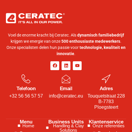
Voel de enorme kracht bij Ceratec. Als
dynamisch familiebedrijf
krijgen we energie van onze
500 enthousiaste medewerkers
.
Onze specialisten delen hun passie voor
technologie, kwaliteit en
innovatie
.
Telefoon
Email
Adres
+32 56 56 57 57
info@ceratec.eu
Touquetstraat 228
B-7783
Ploegsteert
Menu
Business Units
Klantenservice
Home
Handling & Clay
Onze referenties
Solutions