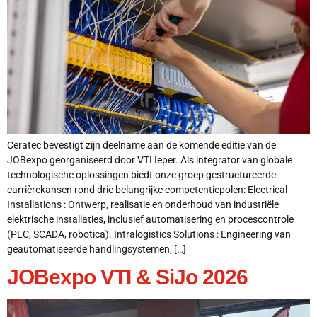
Ceratec bevestigt zijn deelname aan de komende editie van de
JOBexpo georganiseerd door VTI Ieper. Als integrator van globale
technologische oplossingen biedt onze groep gestructureerde
carrièrekansen rond drie belangrijke competentiepolen: Electrical
Installations : Ontwerp, realisatie en onderhoud van industriële
elektrische installaties, inclusief automatisering en procescontrole
(PLC, SCADA, robotica). Intralogistics Solutions : Engineering van
geautomatiseerde handlingsystemen, […]
JOBexpo VTI & SiJo 2026