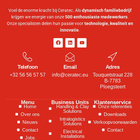
Voel de enorme kracht bij Ceratec. Als
dynamisch familiebedrijf
krijgen we energie van onze
500 enthousiaste medewerkers
.
Onze specialisten delen hun passie voor
technologie, kwaliteit en
innovatie
.
Telefoon
Email
Adres
+32 56 56 57 57
info@ceratec.eu
Touquetstraat 228
B-7783
Ploegsteert
Menu
Business Units
Klantenservice
Home
Handling & Clay
Onze referenties
Solutions
Over ons
Downloads
Intralogistics
Nieuws
Verkoopvoorwaarden
Solutions
Contact
Contact
Electrical
Installations
Jobs