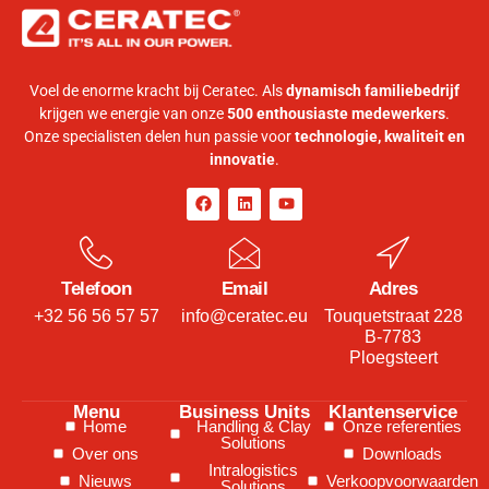
Voel de enorme kracht bij Ceratec. Als
dynamisch familiebedrijf
krijgen we energie van onze
500 enthousiaste medewerkers
.
Onze specialisten delen hun passie voor
technologie, kwaliteit en
innovatie
.
Telefoon
Email
Adres
+32 56 56 57 57
info@ceratec.eu
Touquetstraat 228
B-7783
Ploegsteert
Menu
Business Units
Klantenservice
Home
Handling & Clay
Onze referenties
Solutions
Over ons
Downloads
Intralogistics
Nieuws
Verkoopvoorwaarden
Solutions