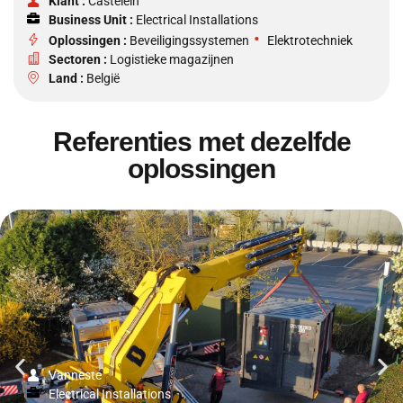
Klant :
Castelein
Business Unit :
Electrical Installations
•
Oplossingen :
Beveiligingssystemen
Elektrotechniek
Sectoren :
Logistieke magazijnen
Land :
België
Referenties met dezelfde
oplossingen
Vanneste
Electrical Installations