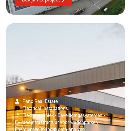
Pano Real Estate
Electrical Installations
Elektrotechniek
•
Beveiligingssystemen
•
EV-laadinfrastructuur voor wagenparken
•
Energiemonitoring & data-analyse