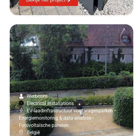
Werboom
Electrical Installations
EV-laadinfrastructuur voor wagenparken
•
Energiemonitoring & data-analyse
•
Fotovoltaïsche panelen
België