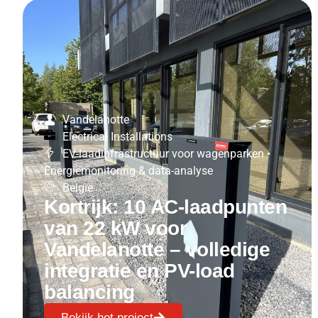
Vandelanotte
Electrical Installations
EV-laadinfrastructuur voor wagenparken
•
Energiemonitoring & data-analyse
België
Kortrijk: 10 AC-laadpunten
van 22 kW voor
Vandelanotte – volledige
integratie en PV-load
balancing
Bekijk het project