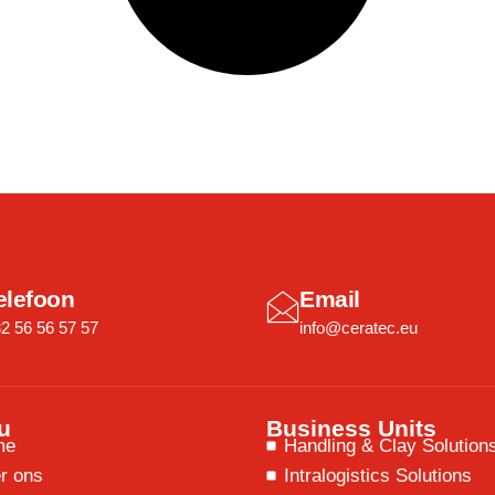
elefoon
Email
2 56 56 57 57
info@ceratec.eu
u
Business Units
me
Handling & Clay Solution
r ons
Intralogistics Solutions