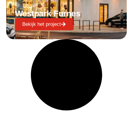
België
Westpark Furnes
Bekijk het project