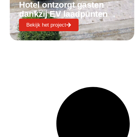
Hotel ontzorgt gasten
dankzij EV laadpunten
Bekijk het project