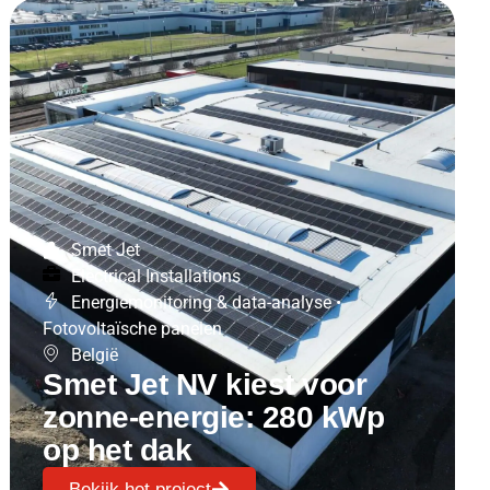
Smet Jet
Electrical Installations
Energiemonitoring & data-analyse
•
Fotovoltaïsche panelen
België
Smet Jet NV kiest voor
zonne-energie: 280 kWp
op het dak
Bekijk het project