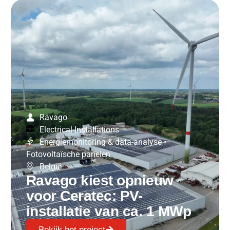
Ravago
Electrical Installations
Energiemonitoring & data-analyse
•
Fotovoltaïsche panelen
België
Ravago kiest opnieuw
voor Ceratec: PV-
installatie van ca. 1 MWp
Bekijk het project