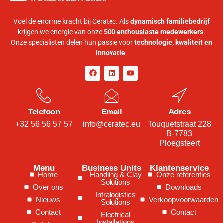
Voel de enorme kracht bij Ceratec. Als
dynamisch familiebedrijf
krijgen we energie van onze
500 enthousiaste medewerkers
.
Onze specialisten delen hun passie voor
technologie, kwaliteit en
innovatie
.
Telefoon
Email
Adres
+32 56 56 57 57
info@ceratec.eu
Touquetstraat 228
B-7783
Ploegsteert
Menu
Business Units
Klantenservice
Home
Handling & Clay
Onze referenties
Solutions
Over ons
Downloads
Intralogistics
Nieuws
Verkoopvoorwaarden
Solutions
Contact
Contact
Electrical
Installations