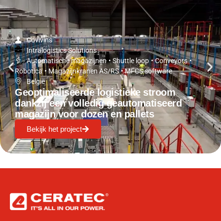
Covivins
Intralogistics Solutions
Automatische magazijnen
•
Shuttle loop
•
Conveyors
•
Robotica
•
Magazijnkranen AS/RS
•
MFCS software
België
Geoptimaliseerde logistieke stroom
dankzij een volledig geautomatiseerd
magazijn voor dozen en pallets
Bekijk het project