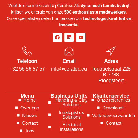
Voel de enorme kracht bij Ceratec. Als
dynamisch familiebedrijf
krijgen we energie van onze
500 enthousiaste medewerkers
.
Onze specialisten delen hun passie voor
technologie, kwaliteit en
innovatie
.
Telefoon
Email
Adres
+32 56 56 57 57
info@ceratec.eu
Touquetstraat 228
B-7783
Ploegsteert
Menu
Business Units
Klantenservice
Home
Handling & Clay
Onze referenties
Solutions
Over ons
Downloads
Intralogistics
Nieuws
Verkoopvoorwaarden
Solutions
Contact
Contact
Electrical
Installations
Jobs