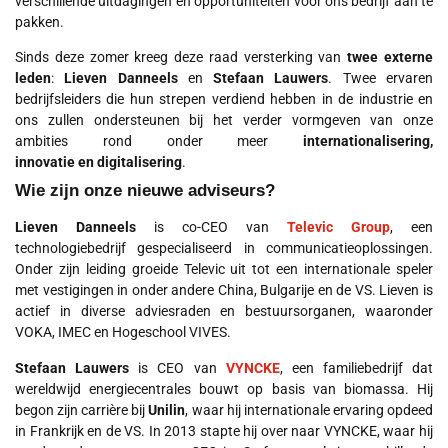
verschillende uitdagingen en opportuniteiten voor ons bedrijf aan te
pakken.
Sinds deze zomer kreeg deze raad versterking van
twee externe
leden
:
Lieven Danneels
en
Stefaan Lauwers
. Twee ervaren
bedrijfsleiders die hun strepen verdiend hebben in de industrie en
ons zullen ondersteunen bij het verder vormgeven van onze
ambities rond onder meer
internationalisering,
innovatie
en
digitalisering
.
Wie zijn onze nieuwe adviseurs?
Lieven Danneels
is co-CEO van
Televic Group
, een
technologiebedrijf gespecialiseerd in communicatieoplossingen.
Onder zijn leiding groeide Televic uit tot een internationale speler
met vestigingen in onder andere China, Bulgarije en de VS. Lieven is
actief in diverse adviesraden en bestuursorganen, waaronder
VOKA, IMEC en Hogeschool VIVES.
Stefaan Lauwers
is CEO van
VYNCKE
, een familiebedrijf dat
wereldwijd energiecentrales bouwt op basis van biomassa. Hij
begon zijn carrière bij
Unilin
, waar hij internationale ervaring opdeed
in Frankrijk en de VS. In 2013 stapte hij over naar VYNCKE, waar hij