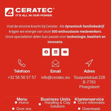
Voel de enorme kracht bij Ceratec. Als
dynamisch familiebedrijf
krijgen we energie van onze
500 enthousiaste medewerkers
.
Onze specialisten delen hun passie voor
technologie, kwaliteit en
innovatie
.
Telefoon
Email
Adres
+32 56 56 57 57
info@ceratec.eu
Touquetstraat 228
B-7783
Ploegsteert
Menu
Business Units
Klantenservice
Home
Handling & Clay
Onze referenties
Solutions
Over ons
Downloads