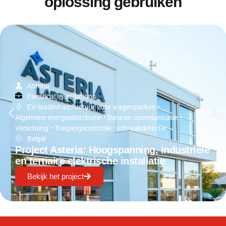
oplossing gebruiken
Asteria
Electrical Installations
EV-laadinfrastructuur voor wagenparken
•
Algemene energiedistributie
•
Data en communicatie
•
Verlichting
•
Toegangscontrole
•
Inbraakdetectie
België
Project Asteria: Hoogspanning, industriële
en tertiaire elektrische installatie
Bekijk het project