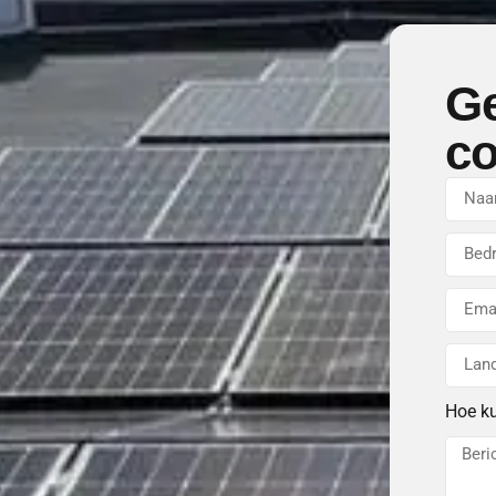
Ge
co
Hoe k