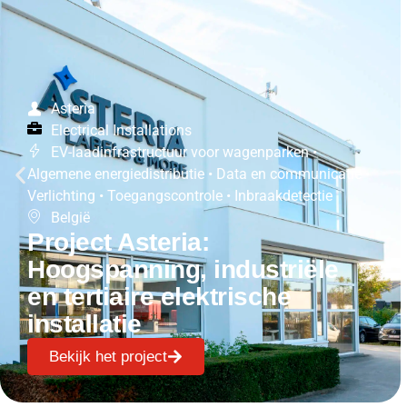
Asteria
Electrical Installations
EV-laadinfrastructuur voor wagenparken
•
Algemene energiedistributie
•
Data en communicatie
•
Verlichting
•
Toegangscontrole
•
Inbraakdetectie
België
Project Asteria:
Hoogspanning, industriële
en tertiaire elektrische
installatie
Bekijk het project