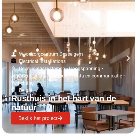
Woonzorgcentrum Desselgem
Electrical Installations
Beveiligingssystemen
•
Hoogspanning
•
Algemene energiedistributie
•
Data en communicatie
•
Verlichting
België
Rusthuis in het hart van de
natuur
Bekijk het project