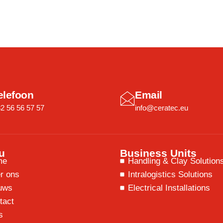
elefoon
Email
2 56 56 57 57
info@ceratec.eu
u
Business Units
me
Handling & Clay Solution
r ons
Intralogistics Solutions
uws
Electrical Installations
tact
s