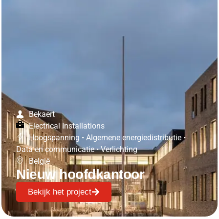
Bekaert
Electrical Installations
Hoogspanning
•
Algemene energiedistributie
•
Data en communicatie
•
Verlichting
België
Nieuw hoofdkantoor
Bekijk het project