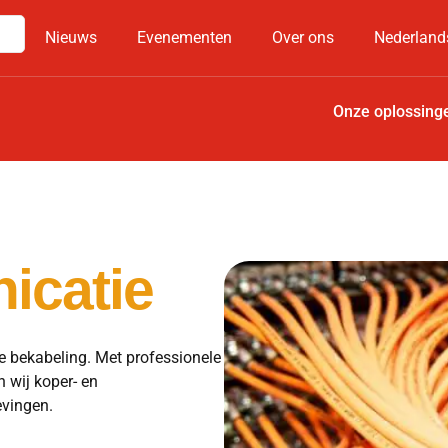
Nieuws
Evenementen
Over ons
Nederland
Onze oplossing
icatie
de bekabeling. Met professionele
n wij koper- en
evingen.