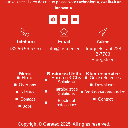
Onze specialisten delen hun passie voor
technologie, kwaliteit en
innovatie
.
Telefoon
Email
Adres
+32 56 56 57 57
info@ceratec.eu
Touquetstraat 228
B-7783
Ploegsteert
Menu
Business Units
Klantenservice
Home
Handling & Clay
Onze referenties
Solutions
Over ons
Downloads
Intralogistics
Nieuws
Verkoopvoorwaarden
Solutions
Contact
Contact
Electrical
Installations
Jobs
Copyright © Ceratec 2025. All rights reserved.