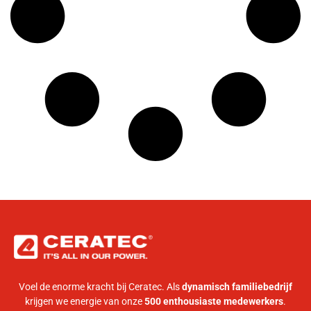
Voel de enorme kracht bij Ceratec. Als
dynamisch familiebedrijf
krijgen we energie van onze
500 enthousiaste medewerkers
.