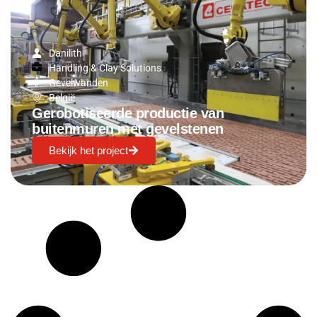
Danilith
Handling & Clay Solutions
Gevelwanden
België
Gerobotiseerde productie van
buitenmuren met gevelstenen
Bekijk het project