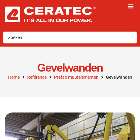
Gevelwanden
Home
Reférence
Prefab muurelementen
Gevelwanden