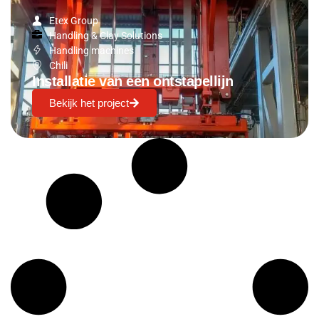
Etex Group
Handling & Clay Solutions
Handling machines
Chili
Installatie van een ontstapellijn
Bekijk het project