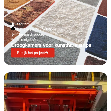
StoCorp
Handling & Clay Solutions
Thermisch proces
Verenigde Staten
Droogkamers voor kunsthars strips
Bekijk het project