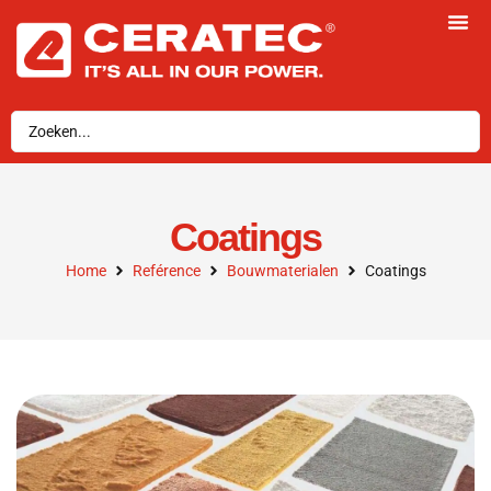
Coatings
Home
Reférence
Bouwmaterialen
Coatings