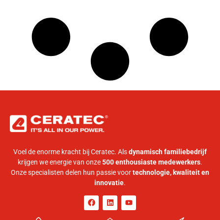
Voel de enorme kracht bij Ceratec. Als
dynamisch familiebedrijf
krijgen we energie van onze
500 enthousiaste medewerkers
.
Onze specialisten delen hun passie voor
technologie, kwaliteit en
innovatie
.