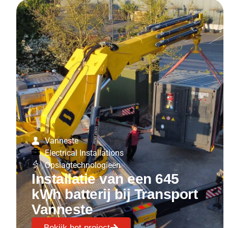
Vanneste
Electrical Installations
Opslagtechnologieën
Installatie van een 645
kWh batterij bij Transport
Vanneste
Bekijk het project