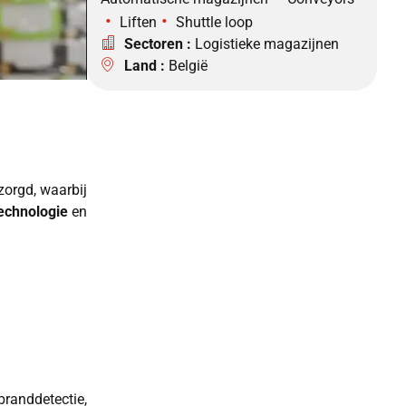
•
•
Liften
Shuttle loop
Sectoren :
Logistieke magazijnen
Land :
België
orgd, waarbij
technologie
en
randdetectie,