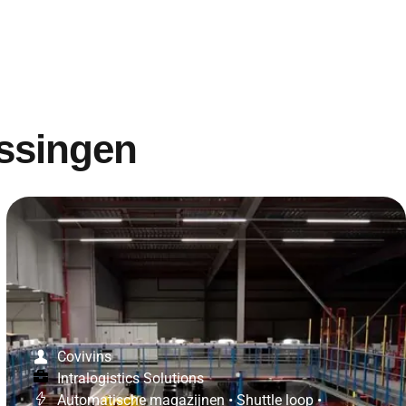
ossingen
Covivins
Intralogistics Solutions
Automatische magazijnen
•
Shuttle loop
•