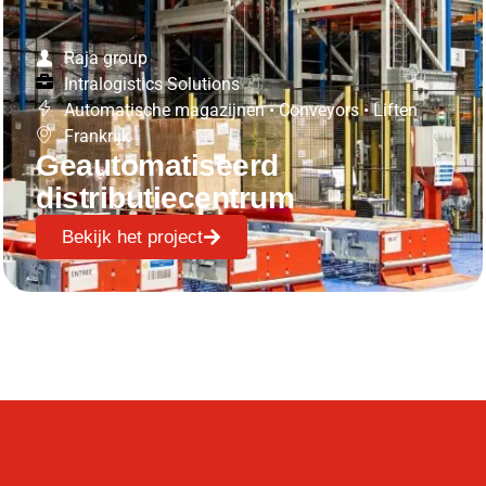
Raja group
Intralogistics Solutions
Automatische magazijnen
•
Conveyors
•
Liften
Frankrijk
Geautomatiseerd
distributiecentrum
Bekijk het project