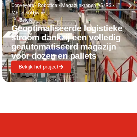
Conveyors
•
Robotica
•
Magazijnkranen AS/RS
•
MFCS software
België
Geoptimaliseerde logistieke
stroom dankzij een volledig
geautomatiseerd magazijn
voor dozen en pallets
Bekijk het project