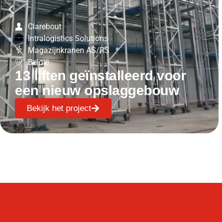
Clarebout
Intralogistics Solutions
Magazijnkranen AS/RS
België
13 liften geïnstalleerd voor
een nieuw opslaggebouw
Bekijk het project