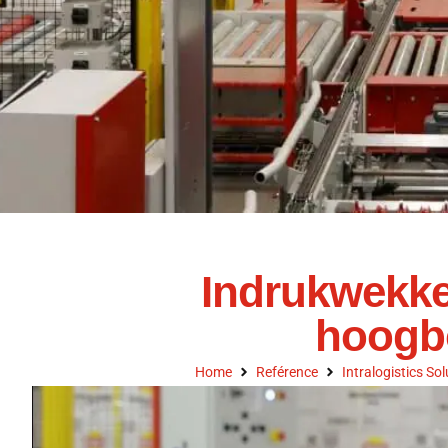
Indrukwekke
hoogb
Home
Reférence
Intralogistics Sol