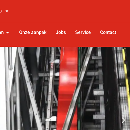
s
en
Onze aanpak
Jobs
Service
Contact