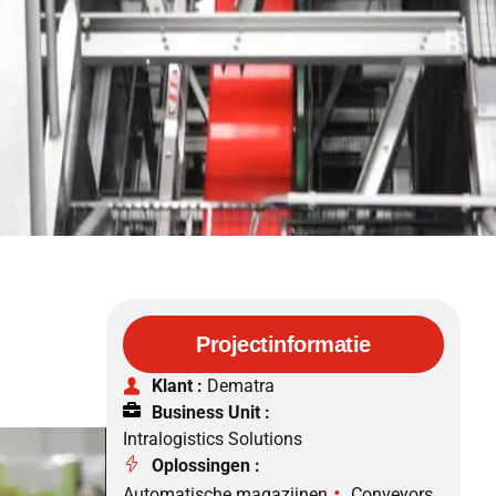
Projectinformatie
Klant :
Dematra
Business Unit :
Intralogistics Solutions
Oplossingen :
•
Automatische magazijnen
Conveyors