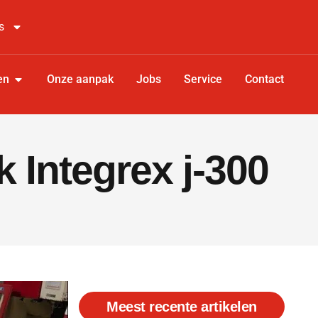
s
en
Onze aanpak
Jobs
Service
Contact
 Integrex j-300
Meest recente artikelen