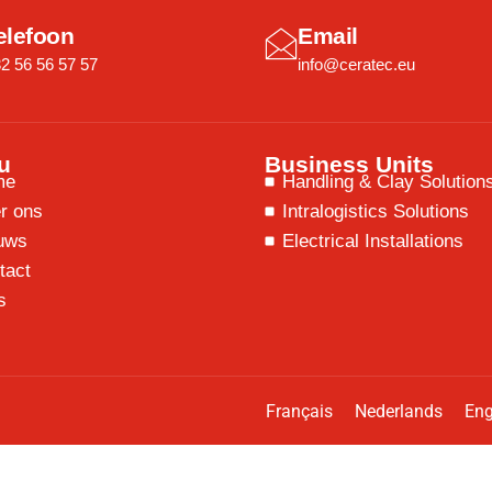
elefoon
Email
2 56 56 57 57
info@ceratec.eu
u
Business Units
me
Handling & Clay Solution
r ons
Intralogistics Solutions
uws
Electrical Installations
tact
s
Français
Nederlands
Eng