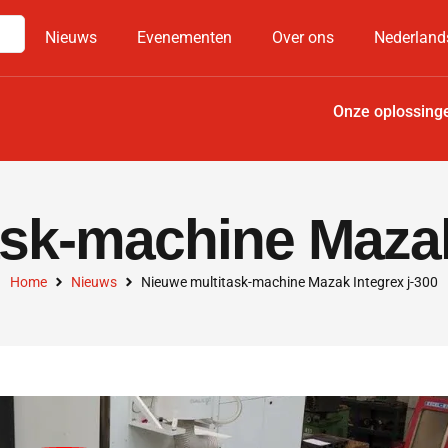
Nieuws
Evenementen
Over ons
Nederland
Onze oplossing
sk-machine Mazak
Home
Nieuws
Nieuwe multitask-machine Mazak Integrex j-300