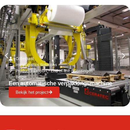
Cobelpast
Intralogistics Solutions
Producttransport
•
End-of-line oplossingen
België
Een automatische verpakkingsmachine
Bekijk het project