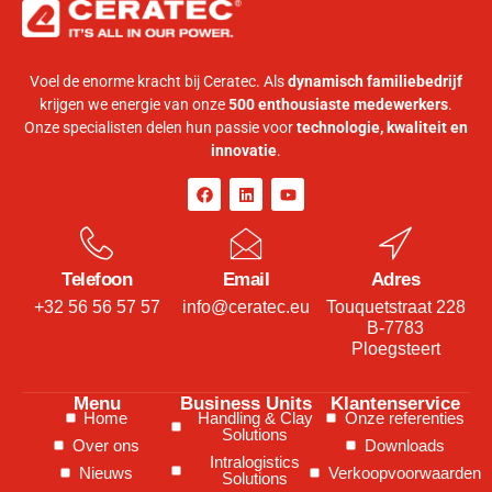
Voel de enorme kracht bij Ceratec. Als
dynamisch familiebedrijf
krijgen we energie van onze
500 enthousiaste medewerkers
.
Onze specialisten delen hun passie voor
technologie, kwaliteit en
innovatie
.
Telefoon
Email
Adres
+32 56 56 57 57
info@ceratec.eu
Touquetstraat 228
B-7783
Ploegsteert
Menu
Business Units
Klantenservice
Home
Handling & Clay
Onze referenties
Solutions
Over ons
Downloads
Intralogistics
Nieuws
Verkoopvoorwaarden
Solutions