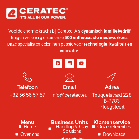
Voel de enorme kracht bij Ceratec. Als
dynamisch familiebedrijf
krijgen we energie van onze
500 enthousiaste medewerkers
.
Onze specialisten delen hun passie voor
technologie, kwaliteit en
innovatie
.
Telefoon
Email
Adres
+32 56 56 57 57
info@ceratec.eu
Touquetstraat 228
B-7783
Ploegsteert
Menu
Business Units
Klantenservice
Home
Handling & Clay
Onze referenties
Solutions
Over ons
Downloads
Intralogistics