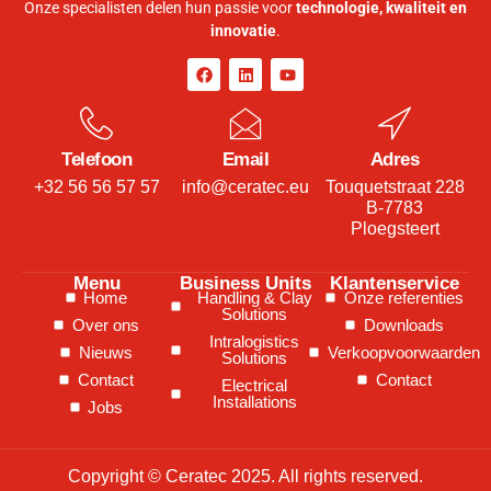
Onze specialisten delen hun passie voor
technologie, kwaliteit en
innovatie
.
Telefoon
Email
Adres
+32 56 56 57 57
info@ceratec.eu
Touquetstraat 228
B-7783
Ploegsteert
Menu
Business Units
Klantenservice
Home
Handling & Clay
Onze referenties
Solutions
Over ons
Downloads
Intralogistics
Nieuws
Verkoopvoorwaarden
Solutions
Contact
Contact
Electrical
Installations
Jobs
Copyright © Ceratec 2025. All rights reserved.