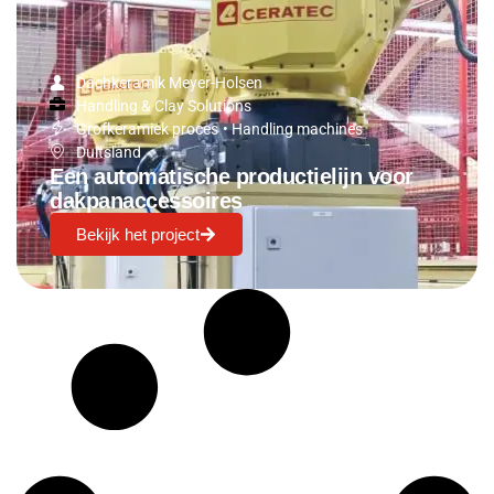
Dachkeramik Meyer-Holsen
Handling & Clay Solutions
Grofkeramiek proces
•
Handling machines
Duitsland
Een automatische productielijn voor
dakpanaccessoires
Bekijk het project