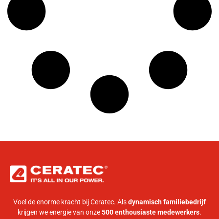
Voel de enorme kracht bij Ceratec. Als
dynamisch familiebedrijf
krijgen we energie van onze
500 enthousiaste medewerkers
.