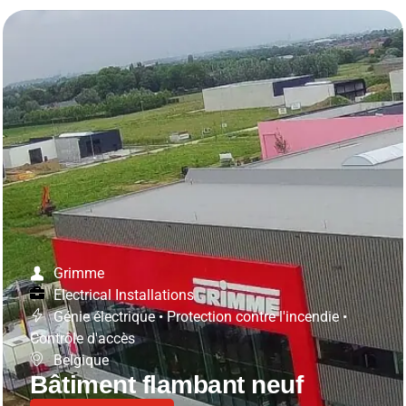
Grimme
Electrical Installations
Génie électrique
•
Protection contre l'incendie
•
Contrôle d'accès
Belgique
Bâtiment flambant neuf