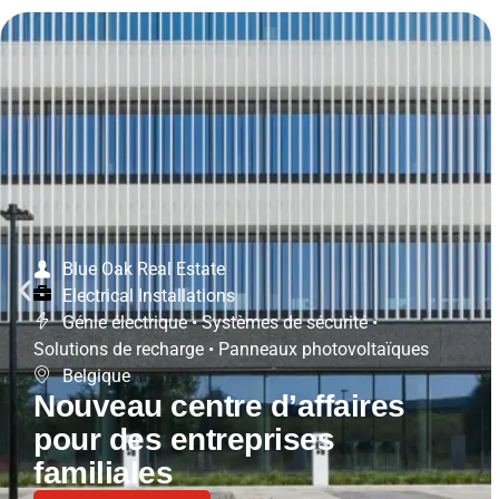
Blue Oak Real Estate
Electrical Installations
Génie électrique
•
Systèmes de sécurité
•
Solutions de recharge
•
Panneaux photovoltaïques
Belgique
Nouveau centre d’affaires
pour des entreprises
familiales