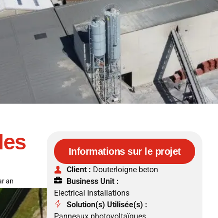
les
Informations sur le projet
Client :
Douterloigne beton
Business Unit :
ar an
Electrical Installations
Solution(s) Utilisée(s) :
Panneaux photovoltaïques