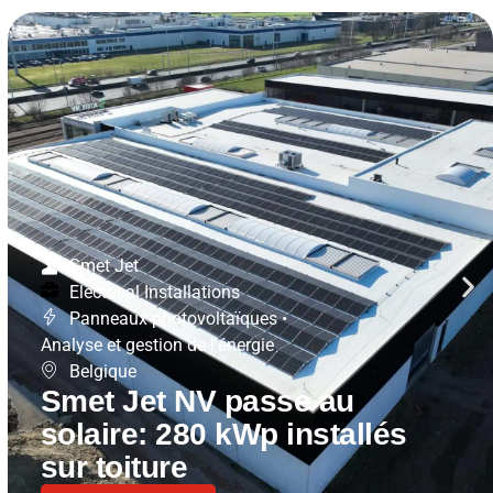
Smet Jet
Electrical Installations
Panneaux photovoltaïques
•
Analyse et gestion de l'énergie
Belgique
Smet Jet NV passe au
solaire: 280 kWp installés
sur toiture