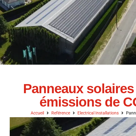
Panneaux solaires 
émissions de C
Accueil
Reférence
Electrical Installations
Panne