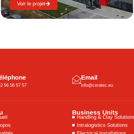
Voir le projet
éléphone
Email
2 56 56 57 57
info@ceratec.eu
u
Business Units
ueil
Handling & Clay Solution
ropos
Intralogistics Solutions
alités
Electrical Installations