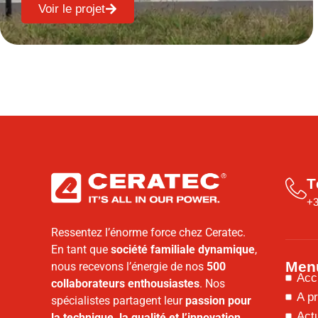
Voir le projet
T
+3
Ressentez l’énorme force chez Ceratec.
En tant que
société familiale dynamique
,
Men
nous recevons l’énergie de nos
500
Acc
collaborateurs enthousiastes
. Nos
A p
spécialistes partagent leur
passion pour
Actu
la technique, la qualité et l’innovation
.