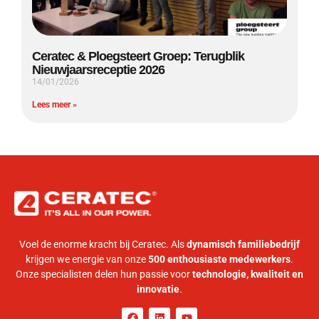
Ceratec & Ploegsteert Groep: Terugblik
Nieuwjaarsreceptie 2026
14/01/2026
Lees meer »
Voel de enorme kracht bij Ceratec. Als
dynamisch familiebedrijf
krijgen we energie van onze
500 enthousiaste medewerkers
.
Onze specialisten delen hun passie voor
technologie, kwaliteit en
innovatie
.