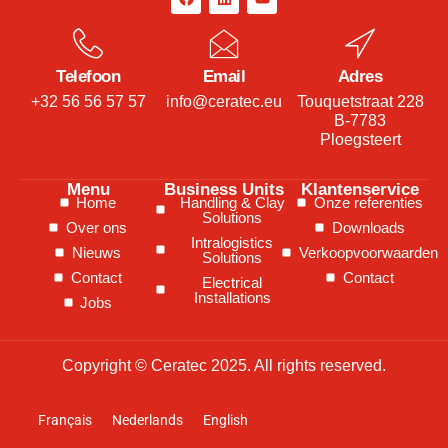
Telefoon
Email
Adres
+32 56 56 57 57
info@ceratec.eu
Touquetstraat 228
B-7783
Ploegsteert
Menu
Business Units
Klantenservice
Home
Handling & Clay
Onze referenties
Solutions
Over ons
Downloads
Intralogistics
Nieuws
Verkoopvoorwaarden
Solutions
Contact
Contact
Electrical
Installations
Jobs
Copyright © Ceratec 2025. All rights reserved.
Français
Nederlands
English