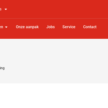
s
en
Onze aanpak
Jobs
Service
Contact
ing