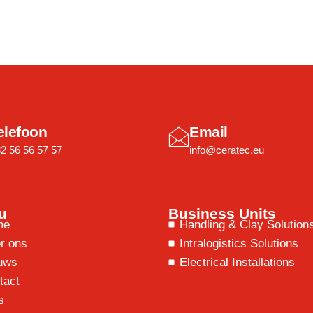
elefoon
Email
2 56 56 57 57
info@ceratec.eu
u
Business Units
me
Handling & Clay Solution
r ons
Intralogistics Solutions
uws
Electrical Installations
tact
s