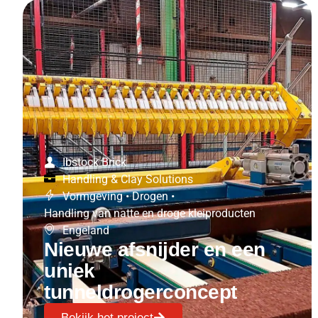
Ibstock Brick
Handling & Clay Solutions
Vormgeving
•
Drogen
•
Handling van natte en droge kleiproducten
Engeland
Nieuwe afsnijder en een
uniek
tunneldrogerconcept
Bekijk het project