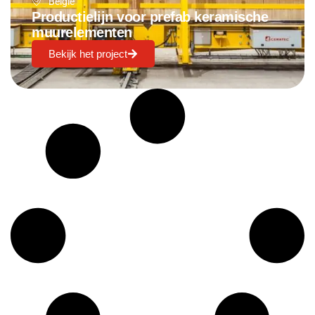
België
Productielijn voor prefab keramische
muurelementen
Bekijk het project