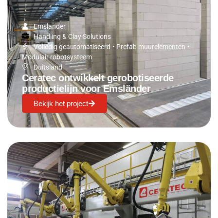
Emslander
Handling & Clay Solutions
Volledig geautomatiseerd
•
Prefab muurelementen
•
Modulair robotsysteem
Duitsland
Ceratec ontwikkelt gerobotiseerde
productielijn voor Emsländer
Bekijk het project