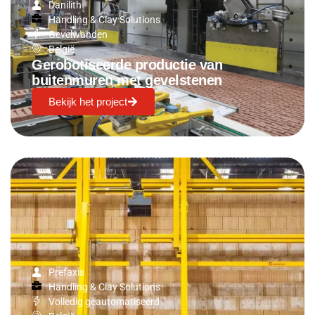
Danilith
Handling & Clay Solutions
Gevelwanden
België
Gerobotiseerde productie van
buitenmuren met gevelstenen
Bekijk het project
Prefaxis
Handling & Clay Solutions
Volledig geautomatiseerd