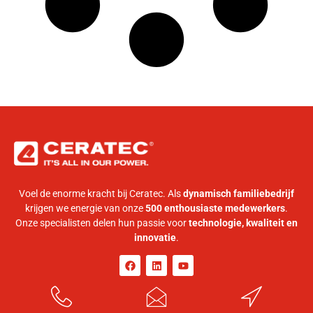
Voel de enorme kracht bij Ceratec. Als
dynamisch familiebedrijf
krijgen we energie van onze
500 enthousiaste medewerkers
.
Onze specialisten delen hun passie voor
technologie, kwaliteit en
innovatie
.