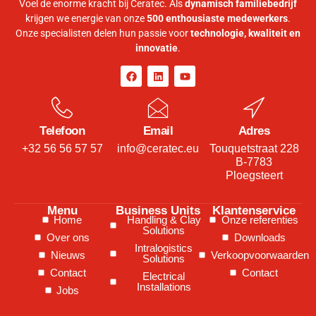
Voel de enorme kracht bij Ceratec. Als
dynamisch familiebedrijf
krijgen we energie van onze
500 enthousiaste medewerkers
.
Onze specialisten delen hun passie voor
technologie, kwaliteit en
innovatie
.
Telefoon
Email
Adres
+32 56 56 57 57
info@ceratec.eu
Touquetstraat 228
B-7783
Ploegsteert
Menu
Business Units
Klantenservice
Home
Handling & Clay
Onze referenties
Solutions
Over ons
Downloads
Intralogistics
Nieuws
Verkoopvoorwaarden
Solutions
Contact
Contact
Electrical
Installations
Jobs