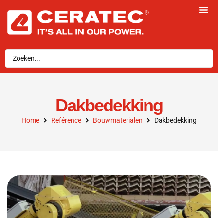
Dakbedekking
Home
Reférence
Bouwmaterialen
Dakbedekking