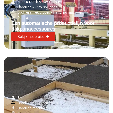
Dachkeramik Meyer-Holsen
Handling & Clay Solutions
Grofkeramiek proces
•
Handling machines
Duitsland
Een automatische productielijn voor
dakpanaccessoires
Bekijk het project
BMI
Handling & Clay Solutions
Handling machines