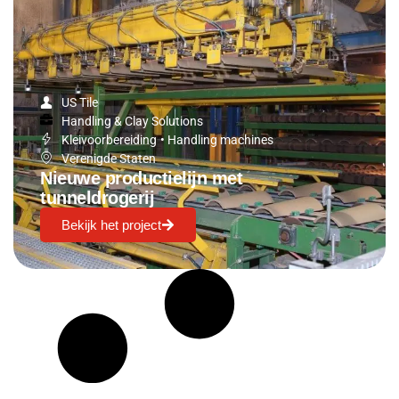
US Tile
Handling & Clay Solutions
Kleivoorbereiding
•
Handling machines
Verenigde Staten
Nieuwe productielijn met
tunneldrogerij
Bekijk het project