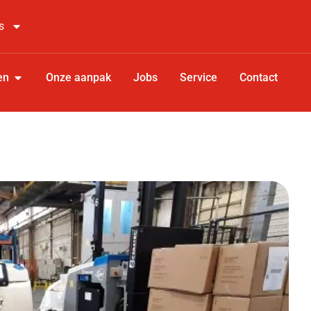
s
en
Onze aanpak
Jobs
Service
Contact