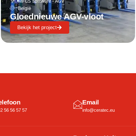
MFCS software
•
AGV
België
Gloednieuwe AGV-vloot
Bekijk het project
elefoon
Email
2 56 56 57 57
info@ceratec.eu