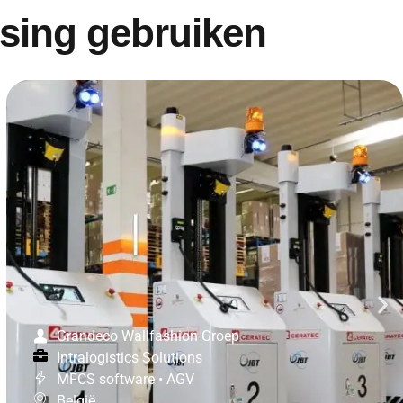
ssing gebruiken
Grandeco Wallfashion Groep
Intralogistics Solutions
MFCS software
•
AGV
België