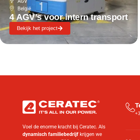
AGV
België
4 AGV’s voor intern transport
Bekijk het project
T
+3
Voel de enorme kracht bij Ceratec. Als
dynamisch familiebedrijf
krijgen we