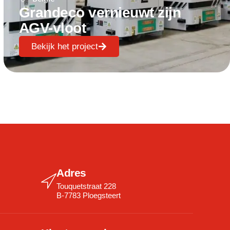
Grandeco vernieuwt zijn
AGV-vloot
Bekijk het project
Adres
Touquetstraat 228
B-7783 Ploegsteert