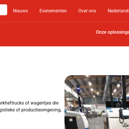
Nieuws
Evenementen
Over ons
Nederland
Onze oplossing
rkheftrucks of wagentjes die
gistieke of productieomgeving,