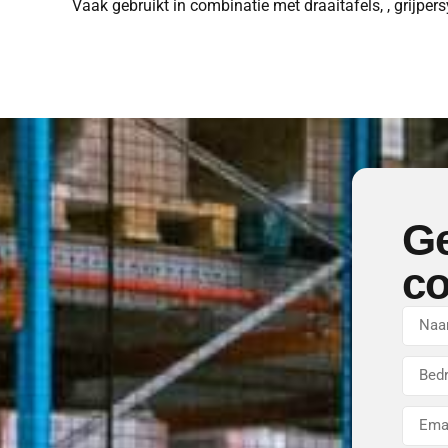
Vaak gebruikt in combinatie met draaitafels, , grijpe
Ge
co