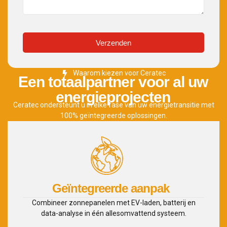
Verzenden
Waarom kiezen voor Ceratec
Een totaalpartner voor al uw
energieprojecten
Ceratec ondersteunt u in elke fase van uw energietransitie met
100% geïntegreerde oplossingen.
Geïntegreerde aanpak
Combineer zonnepanelen met EV-laden, batterij en
data-analyse in één allesomvattend systeem.