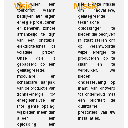
Visie
Missie
Wij willen een
Het is onze missie
toekomst waarin
om
innovatieve,
bedrijven
hun eigen
geïntegreerde
energie produceren
technische
en beheren
, zonder
oplossingen
te
afhankelijk te zijn
bieden die bedrijven
van een onstabiel
in staat stellen om
elektriciteitsnet of
op verantwoorde
volatiele prijzen.
wijze energie te
Onze visie is
produceren, op te
gebaseerd op een
slaan en te
geïntegreerde
,
verbruiken. We
modulaire en
bieden
schaalbare
aanpak
:
ondersteuning op
van de productie van
maat
, van ontwerp
zonne-energie tot
tot onderhoud, met
energieanalyse en
één prioriteit:
de
intelligente opslag
,
duurzame
wij bieden
meer dan
prestaties van uw
alleen een
installaties
.
oplossing: een