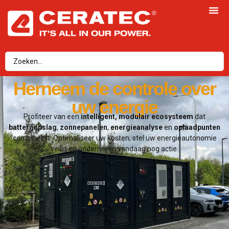
Herneem de controle over
uw energie
Profiteer van een
intelligent, modulair ecosysteem
dat
batterijopslag
,
zonnepanelen
,
energieanalyse
en
oplaadpunten
combineert. Optimaliseer uw kosten, stel uw energieautonomie
veilig en onderneem vandaag nog actie.