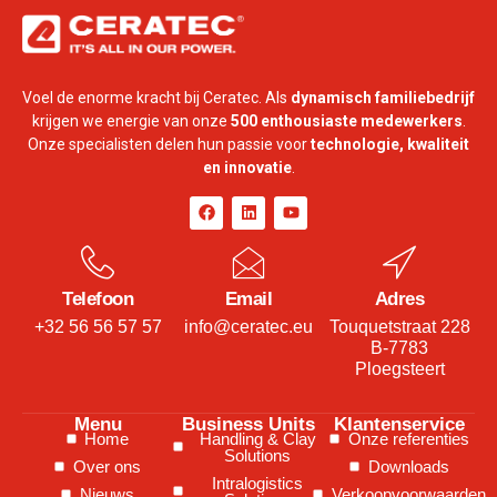
Voel de enorme kracht bij Ceratec. Als
dynamisch familiebedrijf
krijgen we energie van onze
500 enthousiaste medewerkers
.
Onze specialisten delen hun passie voor
technologie, kwaliteit
en innovatie
.
Telefoon
Email
Adres
+32 56 56 57 57
info@ceratec.eu
Touquetstraat 228
B-7783
Ploegsteert
Menu
Business Units
Klantenservice
Home
Handling & Clay
Onze referenties
Solutions
Over ons
Downloads
Intralogistics
Nieuws
Verkoopvoorwaarden