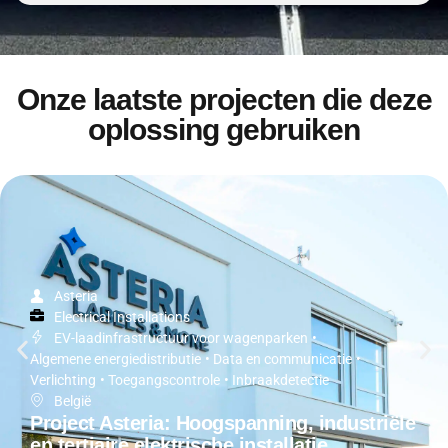
Onze laatste projecten die deze
oplossing gebruiken
Asteria
Electrical Installations
EV-laadinfrastructuur voor wagenparken
•
Algemene energiedistributie
•
Data en communicatie
•
Verlichting
•
Toegangscontrole
•
Inbraakdetectie
België
Project Asteria: Hoogspanning, industriële
en tertiaire elektrische installatie