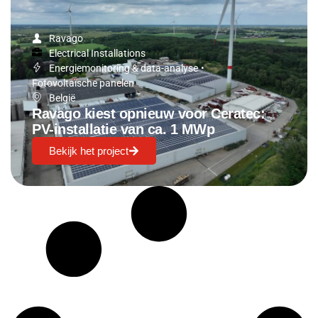
Ravago
Electrical Installations
Energiemonitoring & data-analyse
•
Fotovoltaïsche panelen
België
Ravago kiest opnieuw voor Ceratec:
PV-installatie van ca. 1 MWp
Bekijk het project