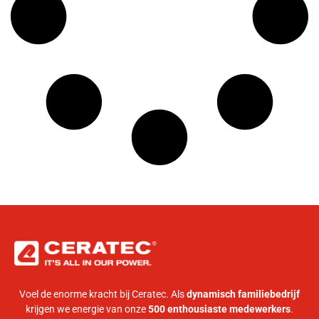
Voel de enorme kracht bij Ceratec. Als
dynamisch familiebedrijf
krijgen we energie van onze
500 enthousiaste medewerkers
.