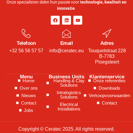
Onze specialisten delen hun passie voor
technologie, kwaliteit en
innovatie
.
Telefoon
Email
Adres
+32 56 56 57 57
info@ceratec.eu
Touquetstraat 228
B-7783
Ploegsteert
Menu
Business Units
Klantenservice
Home
Handling & Clay
Onze referenties
Solutions
Over ons
Downloads
Intralogistics
Nieuws
Verkoopvoorwaarden
Solutions
Contact
Contact
Electrical
Installations
Jobs
Copyright © Ceratec 2025. All rights reserved.