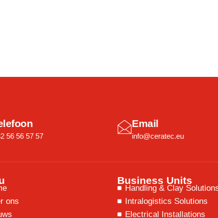
elefoon
Email
2 56 56 57 57
info@ceratec.eu
u
Business Units
me
Handling & Clay Solution
r ons
Intralogistics Solutions
uws
Electrical Installations