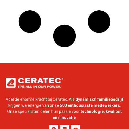
Voel de enorme kracht bij Ceratec. Als
dynamisch familiebedrijf
krijgen we energie van onze
500 enthousiaste medewerkers
.
Onze specialisten delen hun passie voor
technologie, kwaliteit
en innovatie
.