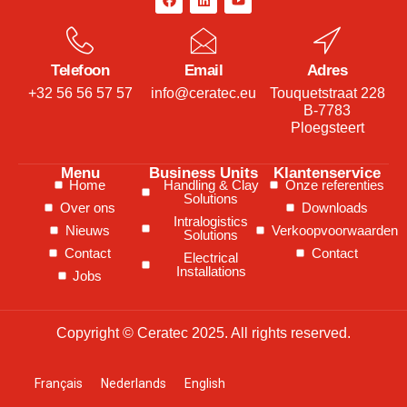
Telefoon
Email
Adres
+32 56 56 57 57
info@ceratec.eu
Touquetstraat 228
B-7783
Ploegsteert
Menu
Business Units
Klantenservice
Home
Handling & Clay
Onze referenties
Solutions
Over ons
Downloads
Intralogistics
Nieuws
Verkoopvoorwaarden
Solutions
Contact
Contact
Electrical
Installations
Jobs
Copyright © Ceratec 2025. All rights reserved.
Français
Nederlands
English