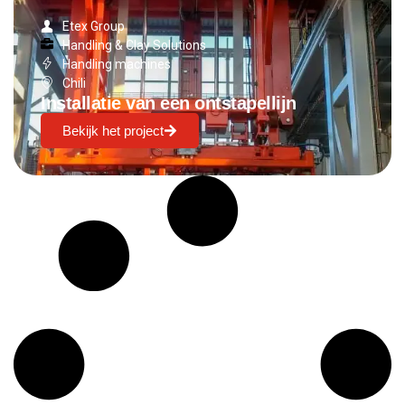
Etex Group
Handling & Clay Solutions
Handling machines
Chili
Installatie van een ontstapellijn
Bekijk het project