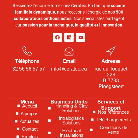
Ressentez l’énorme force chez Ceratec. En tant que
société
familiale dynamique
, nous recevons l’énergie de nos
500
collaborateurs enthousiastes
. Nos spécialistes partagent
leur
passion pour la technique, la qualité et l’innovation
.
Téléphone
Email
Adresse
+32 56 56 57 57
info@ceratec.eu
rue du Touquet
228
B-7783
Ploegsteert
Menu
Business Units
Services et
Accueil
Handling & Clay
Support
Solutions
Nos références
A propos
Intralogistics
Téléchargements
Actualités
Solutions
Conditions de
Contact
Electrical
vente
Installations
Emplois