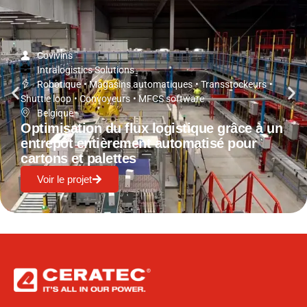
Covivins
Intralogistics Solutions
Robotique
•
Magasins automatiques
•
Transstockeurs
•
Shuttle loop
•
Convoyeurs
•
MFCS software
Belgique
Optimisation du flux logistique grâce à un
entrepôt entièrement automatisé pour
cartons et palettes
Voir le projet