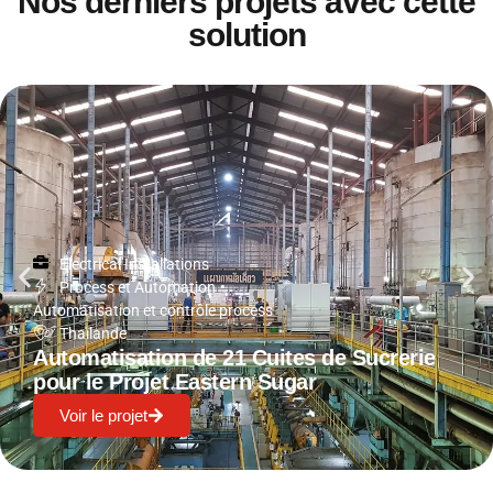
Nos derniers projets avec cette
solution
Electrical Installations
Process et Automation
•
Automatisation et contrôle process
Thaïlande
Automatisation de 21 Cuites de Sucrerie
pour le Projet Eastern Sugar
Voir le projet