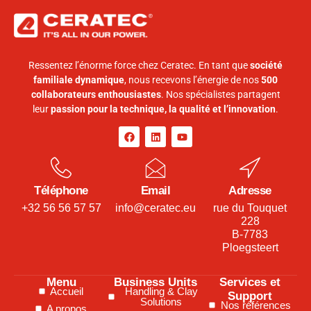
Ressentez l’énorme force chez Ceratec. En tant que
société
familiale dynamique
, nous recevons l’énergie de nos
500
collaborateurs enthousiastes
. Nos spécialistes partagent
leur
passion pour la technique, la qualité et l’innovation
.
Téléphone
Email
Adresse
+32 56 56 57 57
info@ceratec.eu
rue du Touquet
228
B-7783
Ploegsteert
Menu
Business Units
Services et
Accueil
Handling & Clay
Support
Solutions
Nos références
A propos