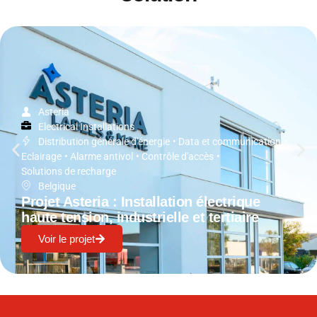
Asteria
Electrical Installations
Distribution générale d'énergie
•
Data et communication
•
Eclairage
•
Alarme antivol
•
Contrôle d'accès
•
Solutions de recharge
Belgique
Projet Asteria : Installation électrique
haute tension, industrielle et tertiaire
Voir le projet