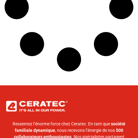
Ressentez l’énorme force chez Ceratec. En tant que
société
familiale dynamique
, nous recevons l’énergie de nos
500
collaborateurs enthousiastes
. Nos spécialistes partagent