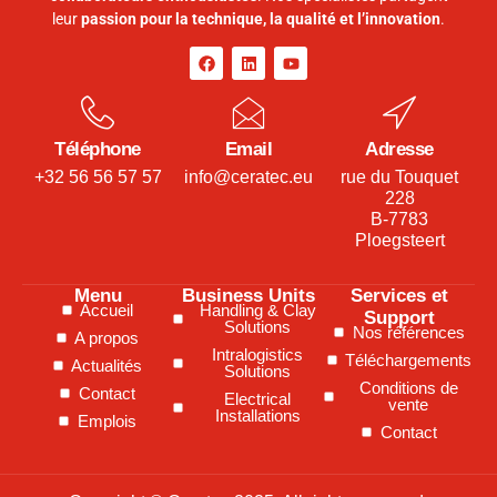
leur
passion pour la technique, la qualité et l’innovation
.
Téléphone
Email
Adresse
+32 56 56 57 57
info@ceratec.eu
rue du Touquet
228
B-7783
Ploegsteert
Menu
Business Units
Services et
Accueil
Handling & Clay
Support
Solutions
Nos références
A propos
Intralogistics
Téléchargements
Actualités
Solutions
Conditions de
Contact
Electrical
vente
Installations
Emplois
Contact